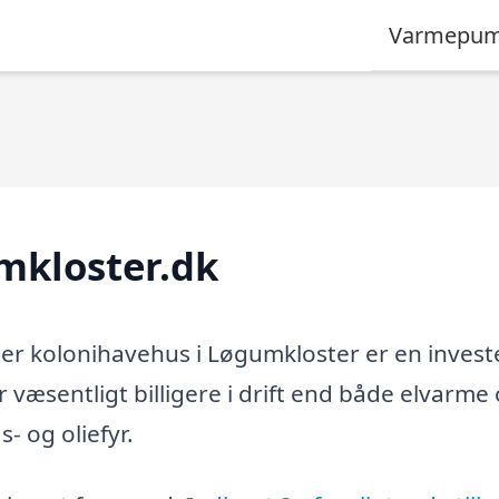
Varmepum
kloster.dk
er kolonihavehus i Løgumkloster er en invest
r væsentligt billigere i drift end både elvarme
 og oliefyr.