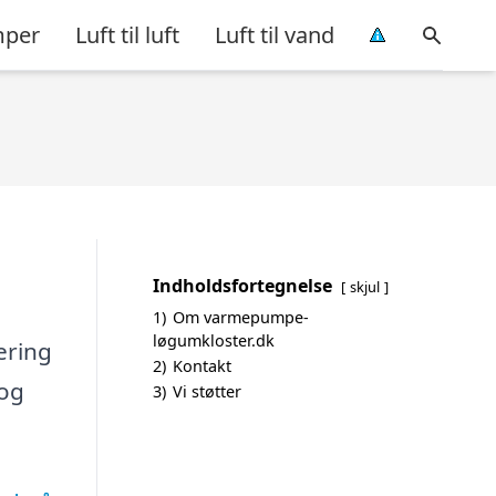
per
Luft til luft
Luft til vand
Indholdsfortegnelse
skjul
1)
Om varmepumpe-
løgumkloster.dk
ering
2)
Kontakt
 og
3)
Vi støtter