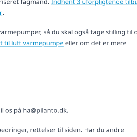
riseret fagmand.
Indhent 3 uforpligtende tilb
r
.
 varmepumper, så du skal også tage stilling til
ft til luft varmepumpe
eller om det er mere
il os på ha@pilanto.dk.
bedringer, rettelser til siden. Har du andre