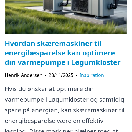
Hvordan skæremaskiner til
energibesparelse kan optimere
din varmepumpe i Løgumkloster
Henrik Andersen
-
28/11/2025
-
Inspiration
Hvis du ønsker at optimere din
varmepumpe i Løgumkloster og samtidig
spare på energien, kan skæremaskiner til
energibesparelse være en effektiv
løsning. Disse maskiner hjælper med at