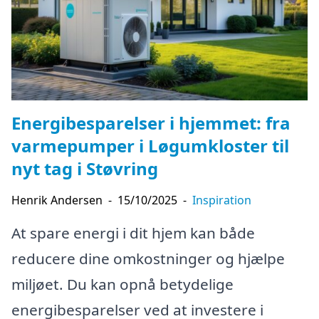
Energibesparelser i hjemmet: fra
varmepumper i Løgumkloster til
nyt tag i Støvring
Henrik Andersen
-
15/10/2025
-
Inspiration
At spare energi i dit hjem kan både
reducere dine omkostninger og hjælpe
miljøet. Du kan opnå betydelige
energibesparelser ved at investere i